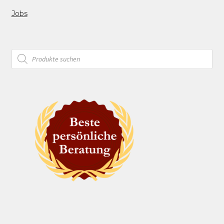
Jobs
Products
search