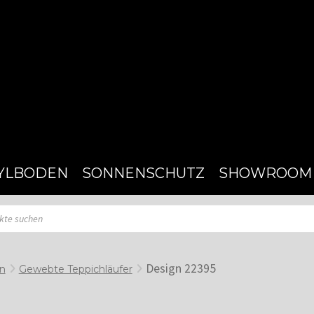
YLBODEN
SONNENSCHUTZ
SHOWROOM
Design 22395
en
Gewebte Teppichläufer