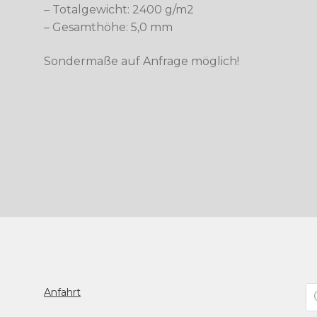
– Totalgewicht: 2400 g/m2
– Gesamthöhe: 5,0 mm
Sondermaße auf Anfrage möglich!
Pr
Anfahrt
se