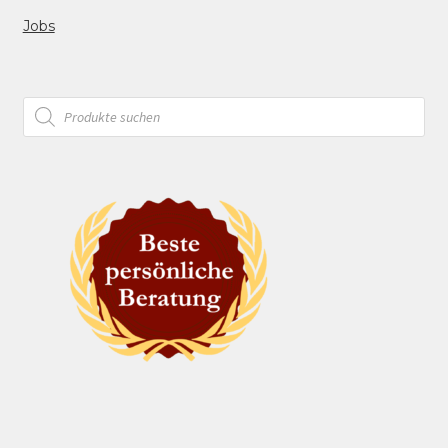
Jobs
Products
search