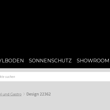
YLBODEN
SONNENSCHUTZ
SHOWROOM
Design 22362
l und Gastro