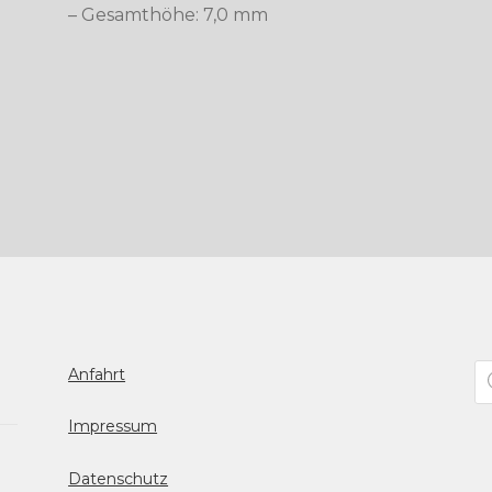
– Gesamthöhe: 7,0 mm
Pr
Anfahrt
se
Impressum
Datenschutz