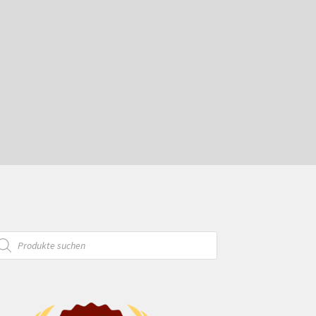
oducts
arch