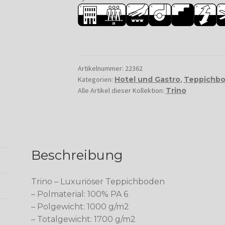
Artikelnummer:
22362
Kategorien:
Hotel und Gastro
,
Teppichbo
Alle Artikel dieser Kollektion:
Trino
Beschreibung
Trino – Luxuriöser Teppichboden
– Polmaterial: 100% PA 6
– Polgewicht: 1000 g/m2
– Totalgewicht: 1700 g/m2