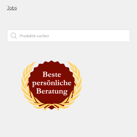
Jobs
Products
search