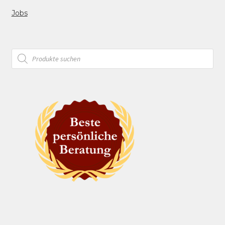
Jobs
Products
search