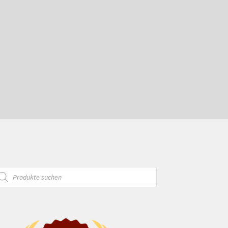
oducts
arch