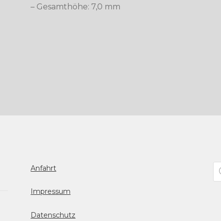
– Gesamthöhe: 7,0 mm
Pr
Anfahrt
se
Impressum
Datenschutz