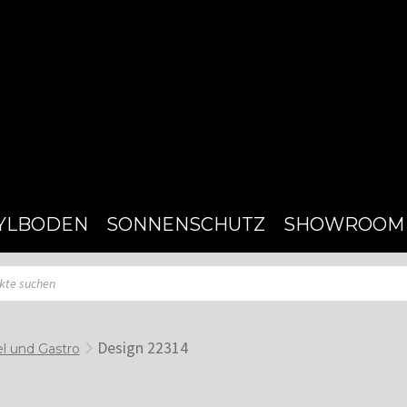
YLBODEN
SONNENSCHUTZ
SHOWROOM
Design 22314
l und Gastro