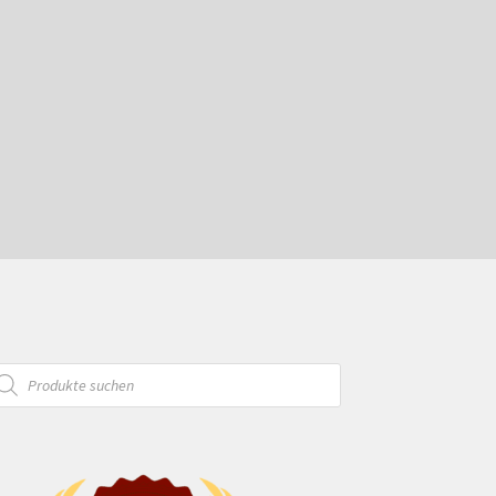
oducts
arch