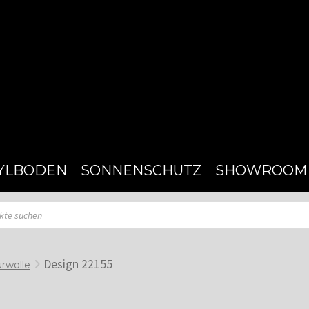
YLBODEN
SONNENSCHUTZ
SHOWROOM
Design 22155
rwolle