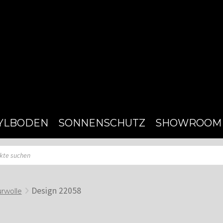
YLBODEN
SONNENSCHUTZ
SHOWROOM
Design 22058
rwolle