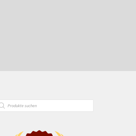
oducts
arch