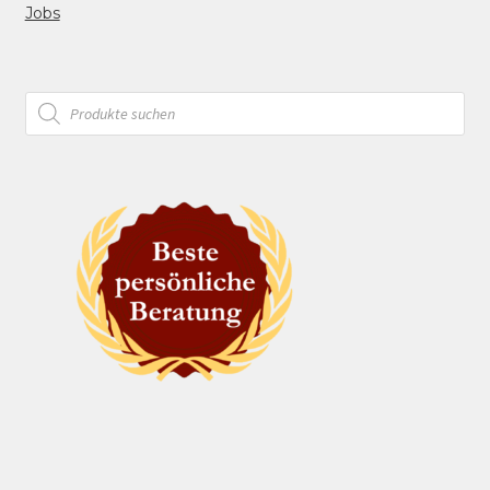
Jobs
Products
search