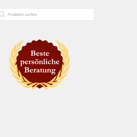
oducts
arch