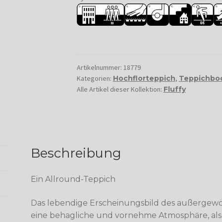
Artikelnummer:
18779
Kategorien:
Hochflorteppich
,
Teppichbo
Alle Artikel dieser Kollektion:
Fluffy
Beschreibung
Ein Allround-Teppich
Das lebendige Erscheinungsbild des außergewöh
eine behagliche und vornehme Atmosphäre, als