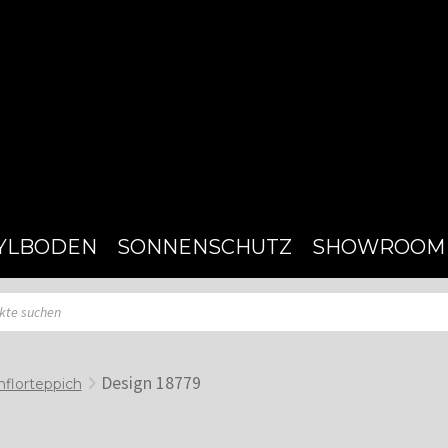
YLBODEN
SONNENSCHUTZ
SHOWROOM
Design 18779
florteppich