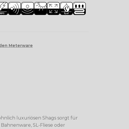
den Meterware
nlich luxuriösen Shags sorgt für
 Bahnenware, SL-Fliese oder