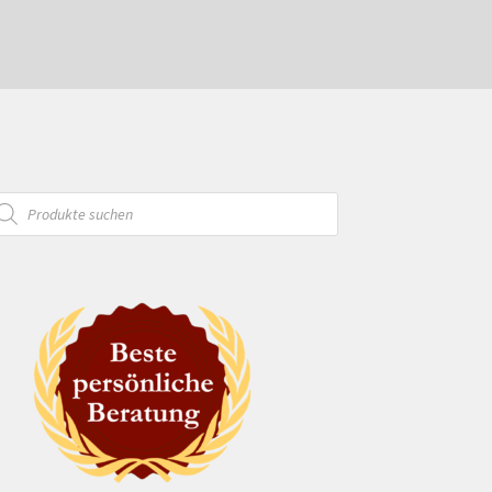
oducts
arch