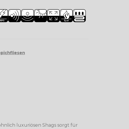
pichfliesen
nlich luxuriösen Shags sorgt für