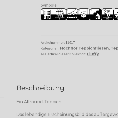
Symbole:
Artikelnummer:
11617
Kategorien:
Hochflor Teppichfliesen
,
Tep
Alle Artikel dieser Kollektion:
Fluffy
Beschreibung
Ein Allround-Teppich
Das lebendige Erscheinungsbild des außergewöh