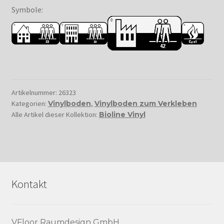
Symbole:
Artikelnummer:
26323
Kategorien:
Vinylboden
,
Vinylboden zum Verkleben
Alle Artikel dieser Kollektion:
Bioline Vinyl
Kontakt
VFloor Raumdesign GmbH