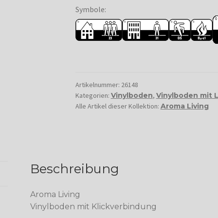
Symbole:
Artikelnummer:
26148
Kategorien:
Vinylboden
,
Vinylboden mit 
Alle Artikel dieser Kollektion:
Aroma Living
Beschreibung
Aroma Living
Vinylboden mit Klickverbindung