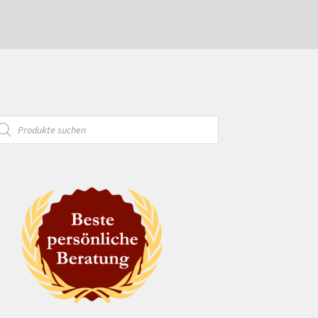
oducts
arch