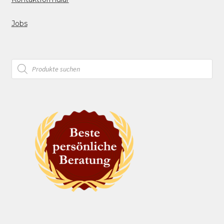
Jobs
Products
search