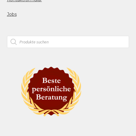
Jobs
Products
search