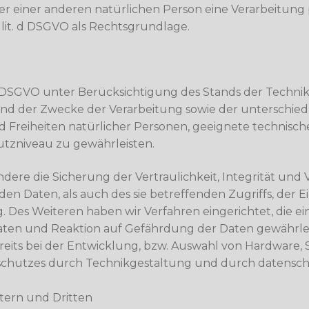
der einer anderen natürlichen Person eine Verarbeitu
1 lit. d DSGVO als Rechtsgrundlage.
2 DSGVO unter Berücksichtigung des Stands der Techni
nd der Zwecke der Verarbeitung sowie der unterschiedl
nd Freiheiten natürlicher Personen, geeignete technis
tzniveau zu gewährleisten.
re die Sicherung der Vertraulichkeit, Integrität und 
en Daten, als auch des sie betreffenden Zugriffs, der 
g. Des Weiteren haben wir Verfahren eingerichtet, die
ten und Reaktion auf Gefährdung der Daten gewährleis
its bei der Entwicklung, bzw. Auswahl von Hardware, S
chutzes durch Technikgestaltung und durch datenschu
tern und Dritten