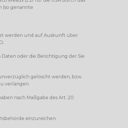
tzniveaus (z.B. für die USA durch das
en (so genannte
itet werden und auf Auskunft über
O.
 Daten oder die Berichtigung der Sie
unverzüglich gelöscht werden, bzw.
zu verlangen.
t haben nach Maßgabe des Art. 20
htsbehörde einzureichen.